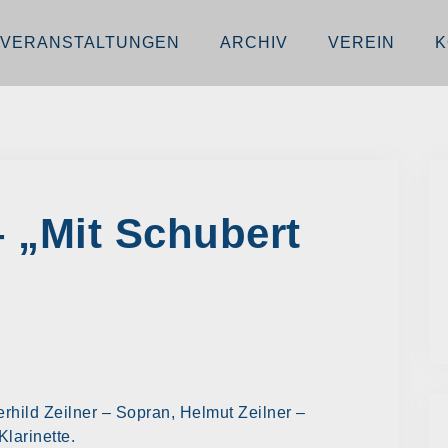
VERANSTALTUNGEN
ARCHIV
VEREIN
K
 „Mit Schubert
rhild Zeilner – Sopran, Helmut Zeilner –
larinette.