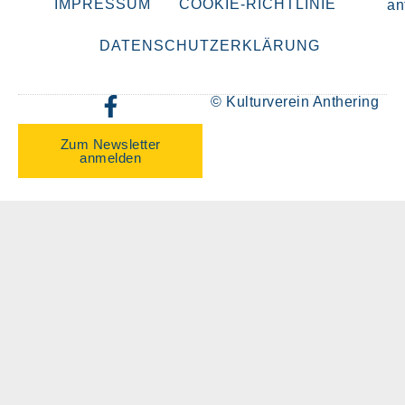
IMPRESSUM
COOKIE-RICHTLINIE
an
DATENSCHUTZERKLÄRUNG
© Kulturverein Anthering
Zum Newsletter
anmelden