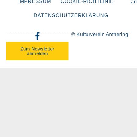
IMPRESSUM
COOKIE-RICHTLINIE
an
DATENSCHUTZERKLÄRUNG
© Kulturverein Anthering
Zum Newsletter
anmelden